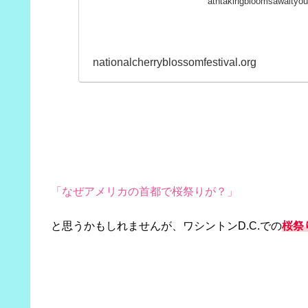
athtakingbloomsawaityou
nationalcherryblossomfestival.org
「なぜアメリカの首都で桜祭りが？」
と思うかもしれませんが、ワシントンD.C.での
桜祭