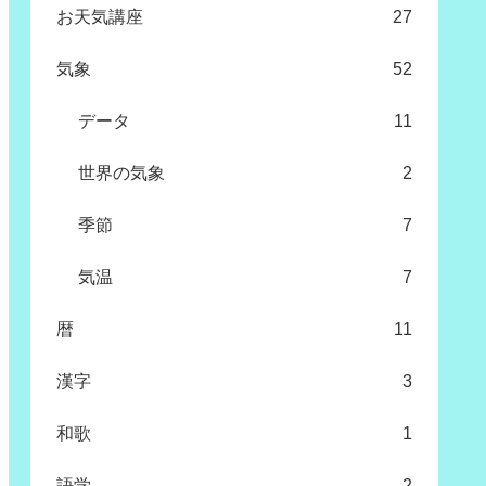
お天気講座
27
気象
52
データ
11
世界の気象
2
季節
7
気温
7
暦
11
漢字
3
和歌
1
語学
2