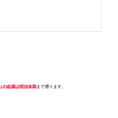
.
りの起源は明治末期
まで遡ります。