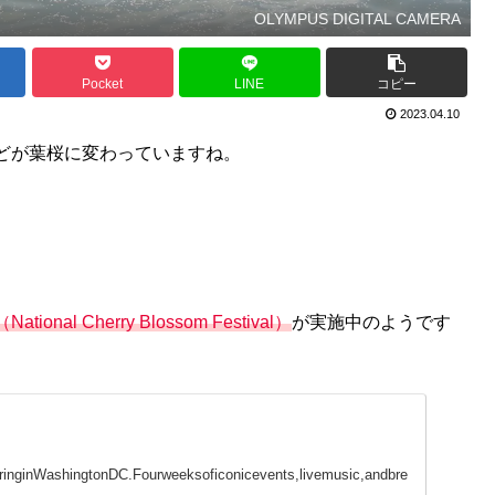
OLYMPUS DIGITAL CAMERA
Pocket
LINE
コピー
2023.04.10
どが葉桜に変わっていますね。
tional Cherry Blossom Festival）
が実施中のようです
pringinWashingtonDC.Fourweeksoficonicevents,livemusic,andbre