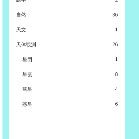
自然
36
天文
1
天体観測
26
星団
1
星雲
8
彗星
4
惑星
6