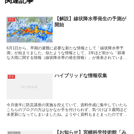
関連記事
【解説】線状降水帯発生の予測が
防災
開始
6月1日から、早期の避難に必要な新たな情報として「線状降水帯予
測」が始まりました。似たような情報として、1年ほど前から「顕著
な大雨に関する情報（線状降水帯の発生情報）」が発表されています
が、こちらの情報は、線状降水帯の発生後に発表される情報...
ハイブリッドな情報収集
防災
今月後半に防災講座の実施を控えていて、資料作成に集中していたら
こちらのブログの方はなかなか手を付けられず、気づけば３週間ほど
未更新になってしまいましたね。ようやく資料もまとまったのです
が、県独自の緊急事態宣言が発表されていた影響で、予定して...
【お知らせ】宮崎科学技術館「み
お知らせ