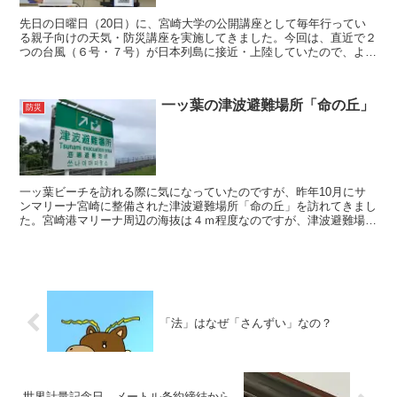
先日の日曜日（20日）に、宮崎大学の公開講座として毎年行ってい
る親子向けの天気・防災講座を実施してきました。今回は、直近で２
つの台風（６号・７号）が日本列島に接近・上陸していたので、より
身近なこととして感じてくれたかもしれませんね。簡単にで...
一ッ葉の津波避難場所「命の丘」
防災
一ッ葉ビーチを訪れる際に気になっていたのですが、昨年10月にサ
ンマリーナ宮崎に整備された津波避難場所「命の丘」を訪れてきまし
た。宮崎港マリーナ周辺の海抜は４ｍ程度なのですが、津波避難場所
として整備された「命の丘」の高さは、海抜13.5ｍに達...
「法」はなぜ「さんずい」なの？
世界計量記念日 メートル条約締結から