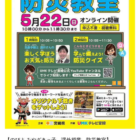
【のびよ みやざきっ子 課外授業 防災教室】