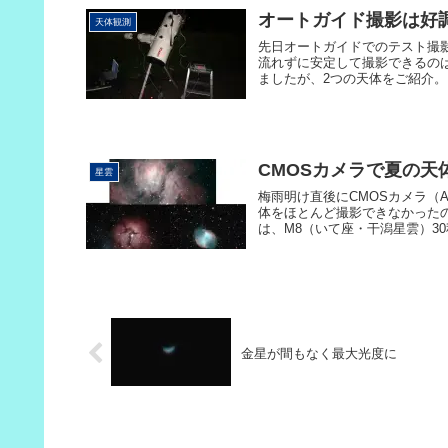
オートガイド撮影は好
天体観測
先日オートガイドでのテスト撮
流れずに安定して撮影できるの
ましたが、2つの天体をご紹介。
CMOSカメラで夏の天体
星雲
梅雨明け直後にCMOSカメラ（
体をほとんど撮影できなかった
は、M8（いて座・干潟星雲）30秒
金星が間もなく最大光度に