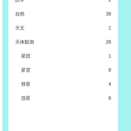
自然
36
天文
1
天体観測
26
星団
1
星雲
8
彗星
4
惑星
6