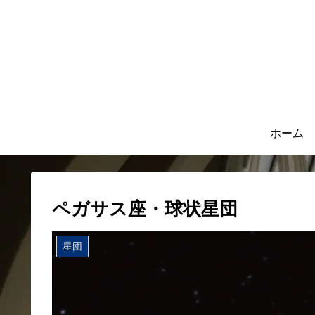
ホーム
ペガサス座・球状星団
星団