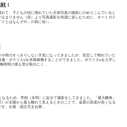
挑戦！
慣れて、子どもの頃に憧れていた天体写真の撮影にのめりこんでいると
が止まりません（笑）より写真撮影を快適に楽しむために、オートガイ
ドとはなんぞや」の前に知っ...
測
りや雨のすっきりしない天気になってきましたが、安定して晴れていた
道儀・ポラリエuを本格稼働することができました。ポラリエuを入手し
梅雨明け後も雲が取れにく...
角となるため、早朝（未明）に起きて撮影をしてきました。「最大離角」
星）が太陽から最も離れて見えるときのことで、金星の高度が高くなる
す。出展：国立天文台暦...