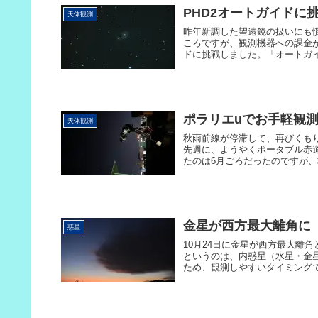
PHD2オートガイドに
天体観測
昨年新調した望遠鏡の扱いにも
ころですが、観測機器への課金
ドに挑戦しました。「オートガイ
ポラリエuでお手軽観
天体観測
秋雨前線が停滞して、再びくも
先週に、ようやくポータブル赤
たのは6月ごろだったのですが、
金星が西方最大離角に
惑星
10月24日に金星が西方最大離
というのは、内惑星（水星・金
ため、観測しやすいタイミングで