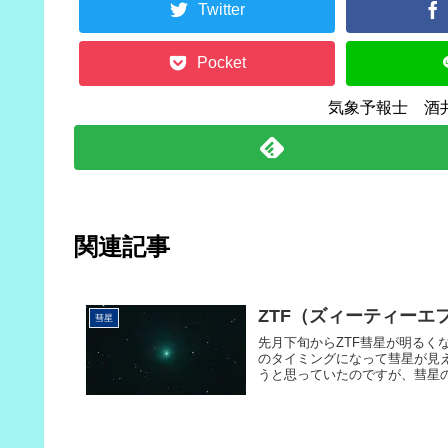
Twitter
Pocket
気象予報士 酒
関連記事
ZTF（ズィーティーエ
彗星
先月下旬からZTF彗星が明る
のタイミングになって彗星が見
うと思っていたのですが、彗星の