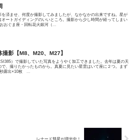
調
影を済ませ、何度か撮影してみましたが、なかなかの出来ですね。星が
はオートガイディングのいいところ。撮影から少し時間が経ってしまい
おおぐま座・回転花火銀河（...
撮影【M8、M20、M27】
ASI385）で撮影していた写真をようやく加工できました。去年は夏の天
ので、撮りたかったものから。真夏に見たい星雲はいて座に２つ。まず
露出×10枚 ...
レナード彗星が増光中！