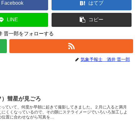
Facebook
はてブ
LINE
コピー
井 晋一郎をフォローする
気象予報士 酒井 晋一郎
フ）彗星が見ごろ
くなっていて、何度か早朝に起きて撮影してきました。２月に入ると満月
えにくくなっているので、その隙にステライメージでいろいろ加工しよ
位置に合わせながら写真を...