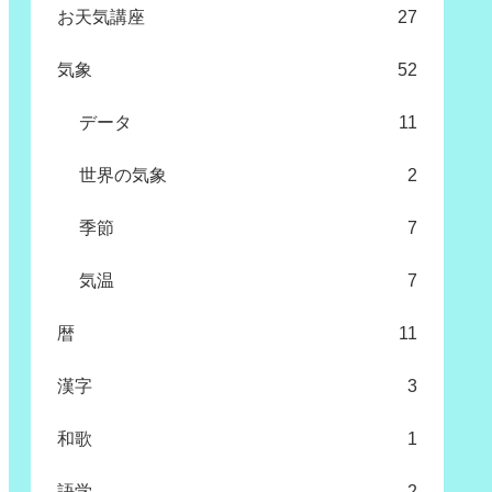
お天気講座
27
気象
52
データ
11
世界の気象
2
季節
7
気温
7
暦
11
漢字
3
和歌
1
語学
2