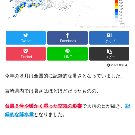
Twitter
Facebook
はてブ
Pocket
LINE
コピー
2023.09.04
今年の８月は全国的に記録的な暑さとなっていました。
宮崎県内では暑さはほどほどだったものの、
台風６号や暖かく湿った空気の影響
で大雨の日が続き、
記
録的な降水量
となりました。