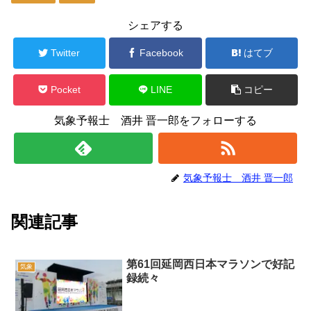
シェアする
Twitter
Facebook
はてブ
Pocket
LINE
コピー
気象予報士 酒井 晋一郎をフォローする
気象予報士 酒井 晋一郎
関連記事
第61回延岡西日本マラソンで好記
気象
録続々