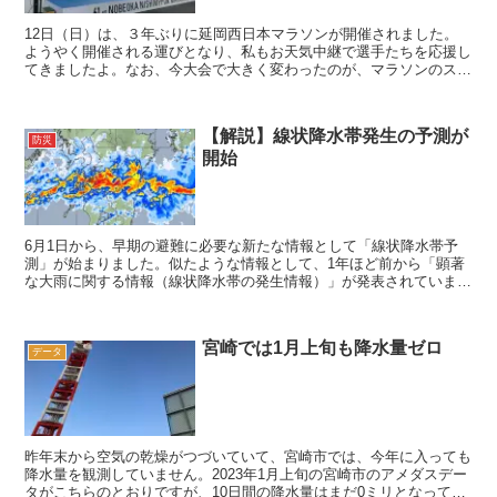
12日（日）は、３年ぶりに延岡西日本マラソンが開催されました。
ようやく開催される運びとなり、私もお天気中継で選手たちを応援し
てきましたよ。なお、今大会で大きく変わったのが、マラソンのスタ
ート時刻です。スタートから間もない ＠延岡市役所前前回...
【解説】線状降水帯発生の予測が
防災
開始
6月1日から、早期の避難に必要な新たな情報として「線状降水帯予
測」が始まりました。似たような情報として、1年ほど前から「顕著
な大雨に関する情報（線状降水帯の発生情報）」が発表されています
が、こちらの情報は、線状降水帯の発生後に発表される情報...
宮崎では1月上旬も降水量ゼロ
データ
昨年末から空気の乾燥がつづいていて、宮崎市では、今年に入っても
降水量を観測していません。2023年1月上旬の宮崎市のアメダスデー
タがこちらのとおりですが、10日間の降水量はまだ0ミリとなってい