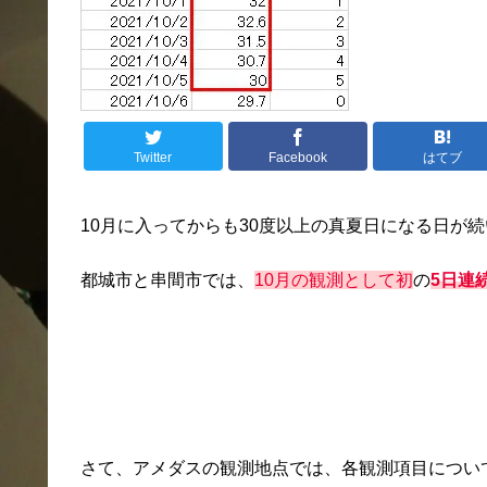
Twitter
Facebook
はてブ
10月に入ってからも30度以上の真夏日になる日が
都城市と串間市では、
10月の観測として初
の
5日連続
さて、アメダスの観測地点では、各観測項目につい