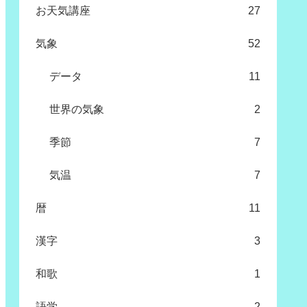
お天気講座
27
気象
52
データ
11
世界の気象
2
季節
7
気温
7
暦
11
漢字
3
和歌
1
語学
2