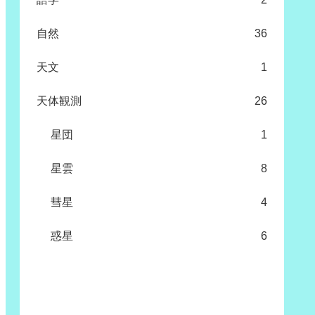
自然
36
天文
1
天体観測
26
星団
1
星雲
8
彗星
4
惑星
6