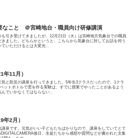
要なこと ＠宮崎地台・職員向け研修講演
も引き受けてきましたが、12月21日（火）は宮崎地方気象台での職員
だきました。どちらかというと、こちらから気象台に対してお話を伺う
ていただけるとは大変光...
1年11月）
気と防災の講座を行ってきました。5年生3クラスだったので、1クラ
。ペットボトルで雲を作る実験は、すでに授業でやったことがあるよう
んでいかなくてはならない...
9年2月）
気講座です。元気がいい子どもたちばかりなので、講座をしていてとて
SDIGITALCAMERA後日、生徒たちから感想や質問などが書かれた文集