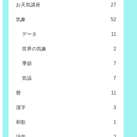
お天気講座
27
気象
52
データ
11
世界の気象
2
季節
7
気温
7
暦
11
漢字
3
和歌
1
語学
2