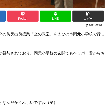
Pocket
LINE
コピー
2021.07.07
クの防災出前授業「空の教室」をえびの市岡元小学校で行っ
が貸与されており、岡元小学校の玄関でもペッパー君からお
となんだかうれしいですね（笑）