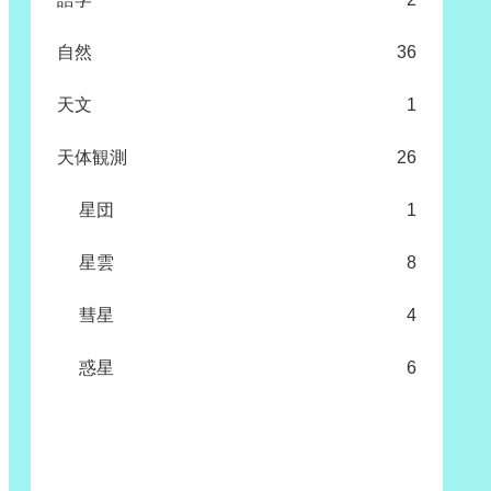
自然
36
天文
1
天体観測
26
星団
1
星雲
8
彗星
4
惑星
6