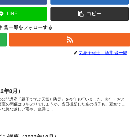
LINE
コピー
井 晋一郎をフォローする
気象予報士 酒井 晋一郎
2年8月）
の公開講座「親子で学ぶ天気と防災」を今年も行いました。去年・おと
、真夏の開催は３年ぶりでしょうか。当日撮影した空の様子も、夏空でし
な急な激しい雨や、台風に...
ン講座（2022年10月）