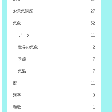
お天気講座
27
気象
52
データ
11
世界の気象
2
季節
7
気温
7
暦
11
漢字
3
和歌
1