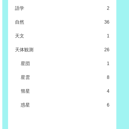
語学
2
自然
36
天文
1
天体観測
26
星団
1
星雲
8
彗星
4
惑星
6