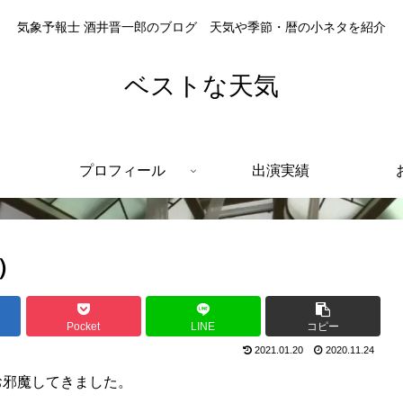
気象予報士 酒井晋一郎のブログ 天気や季節・暦の小ネタを紹介
ベストな天気
プロフィール
出演実績
）
Pocket
LINE
コピー
2021.01.20
2020.11.24
お邪魔してきました。