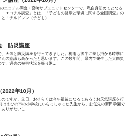
部のエコチル調査・宮崎サブユニットセンターで、私自身初めてとなる
。「エコチル調査」とは、「子どもの健康と環境に関する全国調査」の
と「チルドレン（子ども）...
会 防災講座
で、天気と防災講座を行ってきました。梅雨も後半に差し掛かる時季に
さんの意識も高かったと思います。この数年間、県内で発生した大雨災
で、過去の被害状況を振り返...
022年10月）
たのですが、先日、おそらくは今年最後になるであろうお天気講座を行
mera以前はえびの市の小学校にいらっしゃった先生から、赴任先の新田学園で
ありがたいこ...