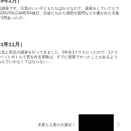
9年2月）
気講座です。元気がいい子どもたちばかりなので、講座をしていてとて
SDIGITALCAMERA後日、生徒たちから感想や質問などが書かれた文集
問あったの...
1年11月）
気と防災の講座を行ってきました。5年生3クラスだったので、1クラ
。ペットボトルで雲を作る実験は、すでに授業でやったことがあるよう
んでいかなくてはならない...
木星と土星の大接近！