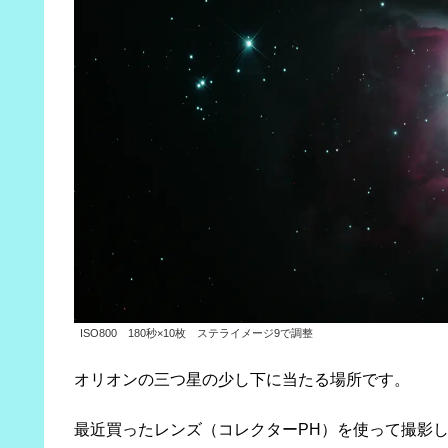
ISO800 180秒×10枚 ステライメージ9で調整
オリオンの三つ星の少し下に当たる場所です。
最近買ったレンズ（コレクターPH）を使って撮影