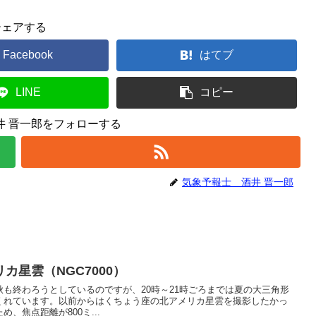
シェアする
Facebook
はてブ
LINE
コピー
井 晋一郎をフォローする
気象予報士 酒井 晋一郎
カ星雲（NGC7000）
も終わろうとしているのですが、20時～21時ごろまでは夏の大三角形
くれています。以前からはくちょう座の北アメリカ星雲を撮影したかっ
、焦点距離が800ミ...