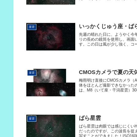
いっかくじゅう座・ばら
星雲
先週の晴れた日に、ようやく今年
リの長めの鏡筒を使用し、画面
す。この日は風が少し強く、コー
CMOSカメラで夏の天体
星雲
梅雨明け直後にCMOSカメラ（
体をほとんど撮影できなかった
は、M8（いて座・干潟星雲）30秒
ばら星雲
星雲
ばら星雲は肉眼では感じにくい
だったのですが、この波長を捉
写すことができました！ISO1600、