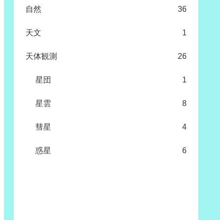
自然
36
天文
1
天体観測
26
星団
1
星雲
8
彗星
4
惑星
6