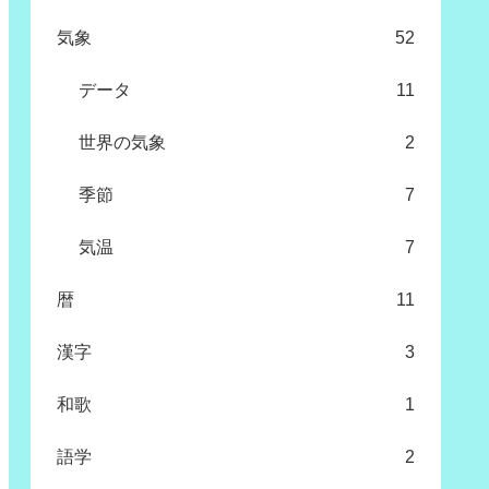
気象
52
データ
11
世界の気象
2
季節
7
気温
7
暦
11
漢字
3
和歌
1
語学
2