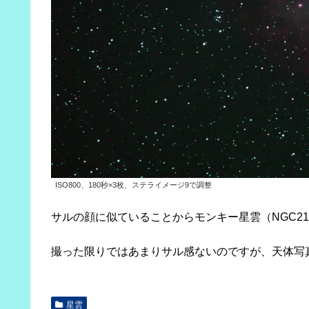
ISO800、180秒×3枚、ステライメージ9で調整
サルの顔に似ていることからモンキー星雲（NGC2
撮った限りではあまりサル感ないのですが、天体写
星雲