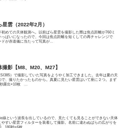
星雲（2022年2月）
初めての天体観測へ。以前ばら星雲を撮影した際は焦点距離が760ミ
いっぱいになったので、今回は焦点距離を短くしての再チャレンジで
ドが赤道儀に当たって写真が...
撮影【M8、M20、M27】
ASI385）で撮影していた写真をようやく加工できました。去年は夏の天
ので、撮りたかったものから。真夏に見たい星雲はいて座に２つ。まず
露出×10枚 ...
Hα線という波長を出しているので、見たくても見ることができない天体
えやすい星雲フィルターを装着して撮影。名前に違わぬばらの広がりを
180秒×6枚 ...