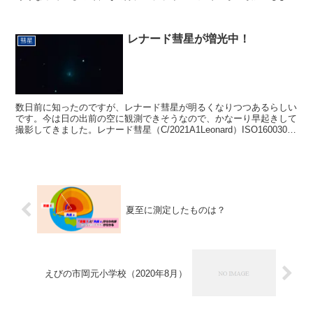
と思っていたのですが、彗星の位置に合わせながら写真を...
レナード彗星が増光中！
彗星
数日前に知ったのですが、レナード彗星が明るくなりつつあるらしい
です。今は日の出前の空に観測できそうなので、かなーり早起きして
撮影してきました。レナード彗星（C/2021A1Leonard）ISO160030秒
露出画像の下の方で、ぼんやりと青...
夏至に測定したものは？
えびの市岡元小学校（2020年8月）