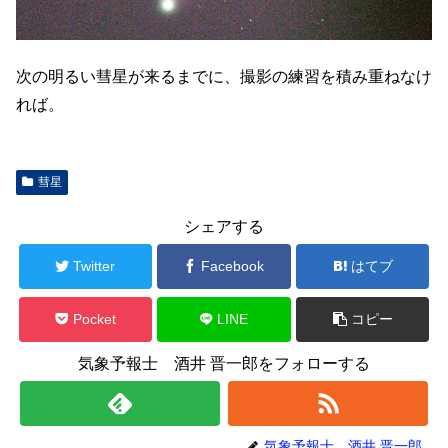
次の明るい彗星が来るまでに、撮影の練習を積み重ねなけ
れば。
彗星
シェアする
Twitter
Facebook
はてブ
Pocket
LINE
コピー
気象予報士 酒井 晋一郎をフォローする
気象予報士 酒井 晋一郎