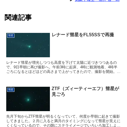
関連記事
レナード彗星をFL55SSで再撮
彗星
レナード彗星が増光しつつも高度を下げて太陽に近づきつつあるの
で、9日早朝に再び撮影へ。午前3時に起床、4時に観測地着、4時半
ごろになるとほどほどの高さまで上がってきたので、撮影を開始。前
回の撮影では焦点距離が1120ミリ（R200SS・エク...
ZTF（ズィーティーエフ）彗星が
彗星
見ごろ
先月下旬からZTF彗星が明るくなっていて、何度か早朝に起きて撮影
してきました。２月に入ると満月のタイミングになって彗星が見えに
くくなっているので、その隙にステライメージでいろいろ加工しよう