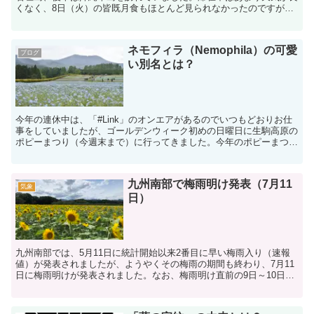
くなく、8日（火）の皆既月食もほとんど見られなかったのですが、
宮崎にはいない、南国のチョウたちをたくさん見ることがで...
ネモフィラ（Nemophila）の可愛
ブログ
い別名とは？
今年の連休中は、「#Link」のオンエアがあるのでいつもどおりお仕
事をしていましたが、ゴールデンウィーク初めの日曜日に生駒高原の
ポピーまつり（今週末まで）に行ってきました。今年のポピーまつり
で新たに植栽されたのが、ネモフィラです。ネモフィラ...
九州南部で梅雨明け発表（7月11
気象
日）
九州南部では、5月11日に統計開始以来2番目に早い梅雨入り（速報
値）が発表されましたが、ようやくその梅雨の期間も終わり、7月11
日に梅雨明けが発表されました。なお、梅雨明け直前の9日～10日は
梅雨の最後の雨になると思っていましたが、予想以上...