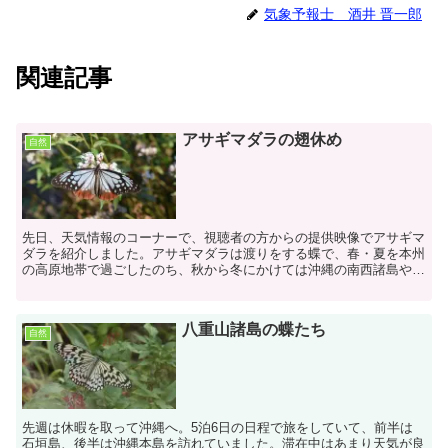
気象予報士 酒井 晋一郎
関連記事
アサギマダラの翅休め
自然
先日、天気情報のコーナーで、視聴者の方からの提供映像でアサギマ
ダラを紹介しました。アサギマダラは渡りをする蝶で、春・夏を本州
の高原地帯で過ごしたのち、秋から冬にかけては沖縄の南西諸島や台
湾などへ向かうと言われています。南に渡る途中で宮崎にも...
八重山諸島の蝶たち
自然
先週は休暇を取って沖縄へ。5泊6日の日程で旅をしていて、前半は
石垣島、後半は沖縄本島を訪れていました。滞在中はあまり天気が良