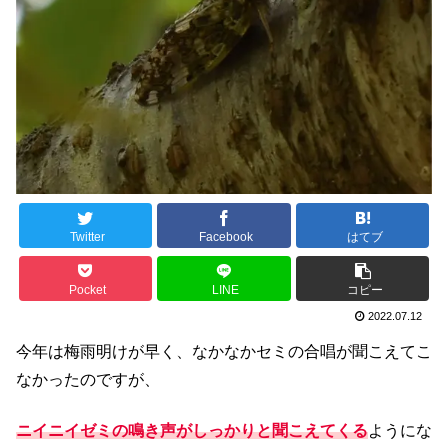
Twitter
Facebook
はてブ
Pocket
LINE
コピー
2022.07.12
今年は梅雨明けが早く、なかなかセミの合唱が聞こえてこ
なかったのですが、
ニイニイゼミの鳴き声がしっかりと聞こえてくる
ようにな