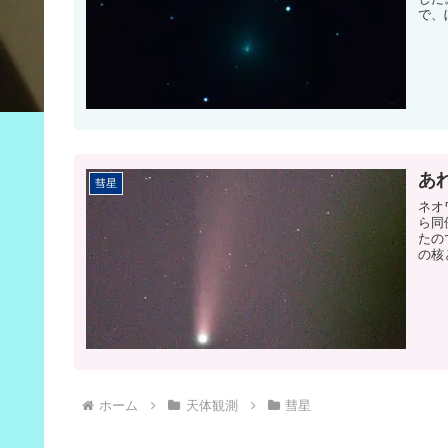
で、
あ
彗星
ネオ
ら同
たの
の核
ホーム
天体観測
彗星