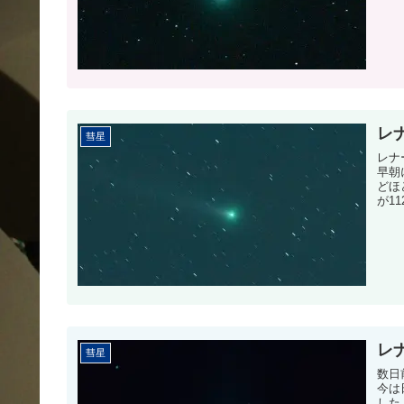
レ
彗星
レナ
早朝
どほ
が11
レ
彗星
数日
今は
した。