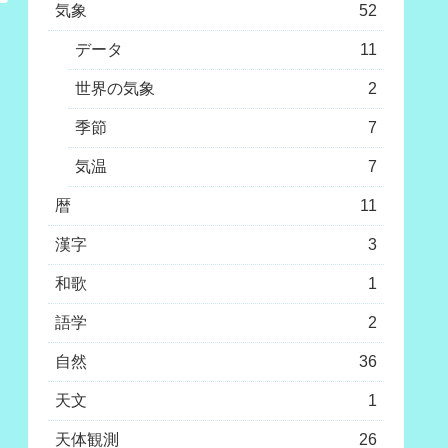
気象
52
データ
11
世界の気象
2
季節
7
気温
7
暦
11
漢字
3
和歌
1
語学
2
自然
36
天文
1
天体観測
26