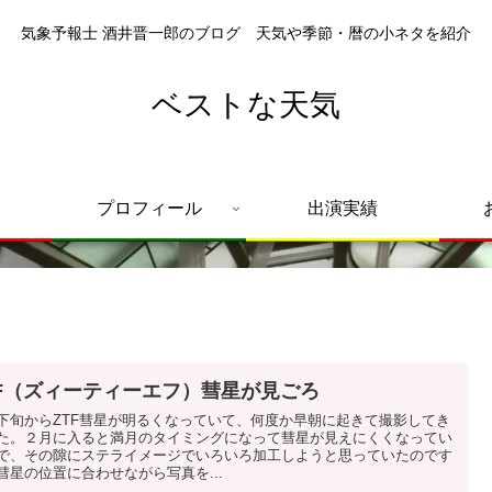
気象予報士 酒井晋一郎のブログ 天気や季節・暦の小ネタを紹介
ベストな天気
プロフィール
出演実績
TF（ズィーティーエフ）彗星が見ごろ
下旬からZTF彗星が明るくなっていて、何度か早朝に起きて撮影してき
た。２月に入ると満月のタイミングになって彗星が見えにくくなってい
で、その隙にステライメージでいろいろ加工しようと思っていたのです
彗星の位置に合わせながら写真を...