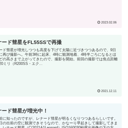
2023.02.06
ナード彗星をFL55SSで再撮
ード彗星が増光しつつも高度を下げて太陽に近づきつつあるので、9日
に再び撮影へ。午前3時に起床、4時に観測地着、4時半ごろになるとほ
どの高さまで上がってきたので、撮影を開始。前回の撮影では焦点距離
20ミリ（R200SS・エク...
2021.12.11
ナード彗星が増光中！
前に知ったのですが、レナード彗星が明るくなりつつあるらしいです。
日の出前の空に観測できそうなので、かなーり早起きして撮影してきま
レナード彗星（C/2021A1Leonard）ISO160030秒露出画像の下の方