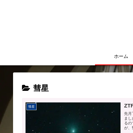
ホーム
彗星
Z
彗星
先月
まし
るの
が、