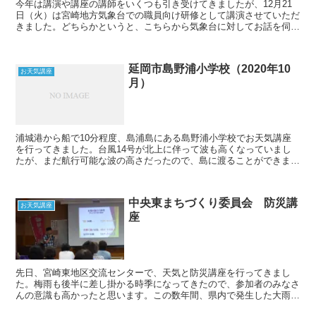
今年は講演や講座の講師をいくつも引き受けてきましたが、12月21
日（火）は宮崎地方気象台での職員向け研修として講演させていただ
きました。どちらかというと、こちらから気象台に対してお話を伺う
ことが多いので、講師として招いていただけるとは大変光...
延岡市島野浦小学校（2020年10
お天気講座
月）
浦城港から船で10分程度、島浦島にある島野浦小学校でお天気講座
を行ってきました。台風14号が北上に伴って波も高くなっていまし
たが、まだ航行可能な波の高さだったので、島に渡ることができまし
た。翌日だったら厳しかったかもしれません。少人数だった...
中央東まちづくり委員会 防災講
お天気講座
座
先日、宮崎東地区交流センターで、天気と防災講座を行ってきまし
た。梅雨も後半に差し掛かる時季になってきたので、参加者のみなさ
んの意識も高かったと思います。この数年間、県内で発生した大雨災
害のニュース映像も紹介できたので、過去の被害状況を振り返...