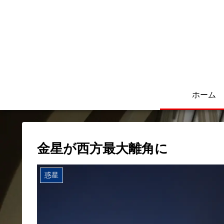
ホーム
金星が西方最大離角に
惑星