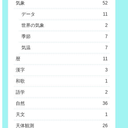
気象
52
データ
11
世界の気象
2
季節
7
気温
7
暦
11
漢字
3
和歌
1
語学
2
自然
36
天文
1
天体観測
26