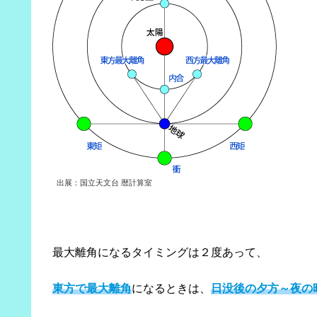
出展：国立天文台 暦計算室
最大離角になるタイミングは２度あって、
東方で最大離角
になるときは、
日没後の夕方～夜の