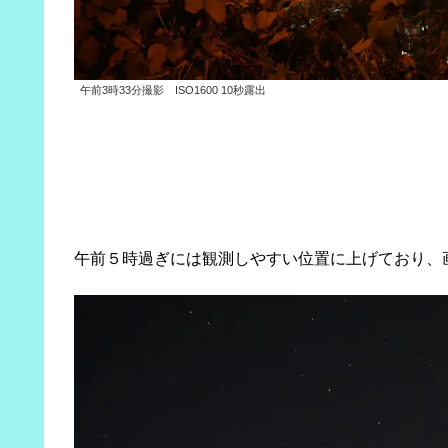
午前3時33分撮影 ISO1600 10秒露出
午前５時過ぎには観測しやすい位置に上げており、