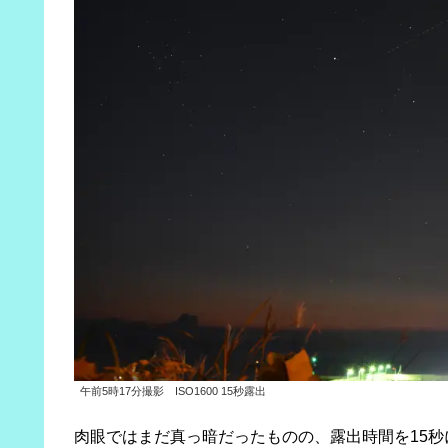
午前5時17分撮影 ISO1600 15秒露出
肉眼ではまだ真っ暗だったものの、露出時間を15