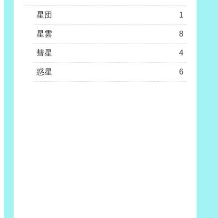
星団
1
星雲
8
彗星
4
惑星
6