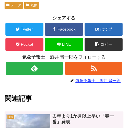
データ
気象
シェアする
Twitter
Facebook
はてブ
Pocket
LINE
コピー
気象予報士 酒井 晋一郎をフォローする
気象予報士 酒井 晋一郎
関連記事
去年より1か月以上早い「春一
季節
番」発表