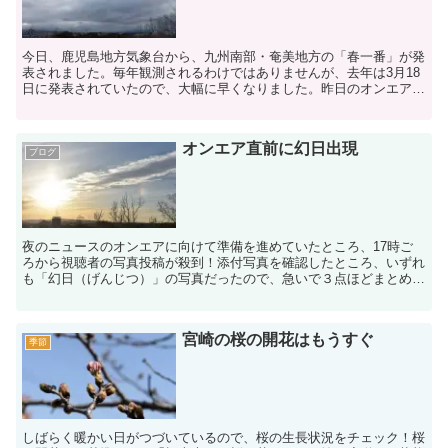
今日、鹿児島地方気象台から、九州南部・奄美地方の「春一番」が発
表されました。毎年観測されるわけではありませんが、去年は3月18
日に発表されていたので、大幅に早くなりました。昨日のオンエアの
際に、念のためと思って「あすは春一番の発表があるかも...
オンエア直前に幻日出現
ブログ
夜のニュースのオンエアに向けて準備を進めていたところ、17時ご
ろから視聴者の写真投稿が殺到！添付写真を確認したところ、いずれ
も「幻日（げんじつ）」の写真だったので、急いで３点ほどまとめて
オンエアで紹介できました。「幻日」は、上空に薄雲がかか...
宮崎の桜の開花はもうすぐ
季節
しばらく暖かい日がつづいているので、桜の生長状況をチェック！桜