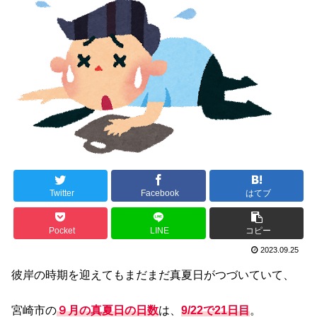
Twitter
Facebook
はてブ
Pocket
LINE
コピー
2023.09.25
彼岸の時期を迎えてもまだまだ真夏日がつづいていて、
宮崎市の
９月の真夏日の日数
は、
9/22で21日目
。