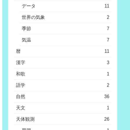
データ
11
世界の気象
2
季節
7
気温
7
暦
11
漢字
3
和歌
1
語学
2
自然
36
天文
1
天体観測
26