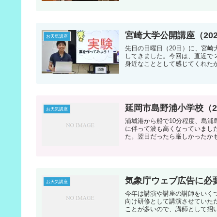
宮崎大学公開講座（202
お天気講座
先日の日曜日（20日）に、宮
してきました。今回は、直近で
身近なこととして感じてくれたか
延岡市島野浦小学校（20
お天気講座
浦城港から船で10分程度、島浦
に伴って波も高くなっていまし
た。翌日だったら厳しかったかも
気象庁ウェブ広告に必
お天気講座
今年は講演や講座の講師をいくつ
向け研修として講演させていた
ことが多いので、講師として招い