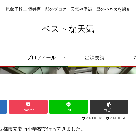
気象予報士 酒井晋一郎のブログ 天気や季節・暦の小ネタを紹介
ベストな天気
プロフィール
出演実績
）
Pocket
LINE
コピー
2021.01.18
2020.01.20
西都市立妻南小学校で行ってきました。