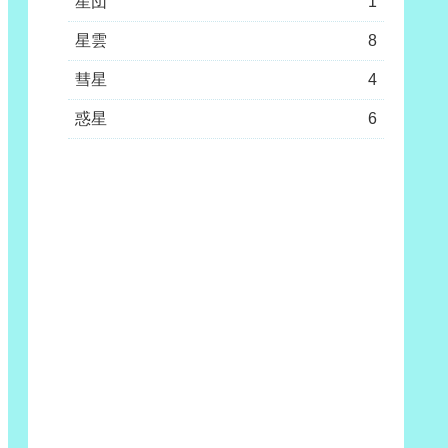
星団
1
星雲
8
彗星
4
惑星
6