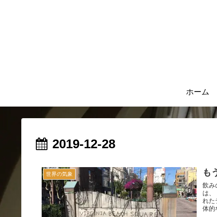
ホーム
2019-12-28
も
世界の気象
飲み
は、
れた
体的