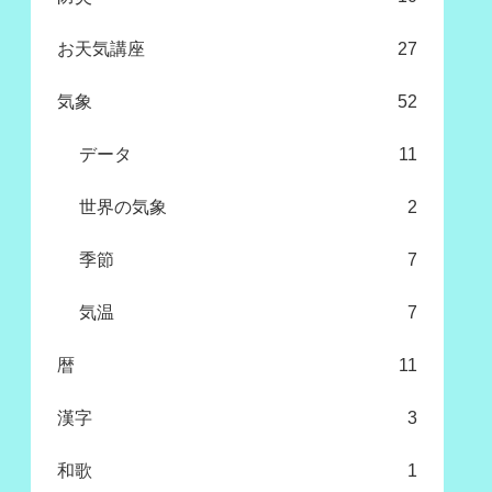
お天気講座
27
気象
52
データ
11
世界の気象
2
季節
7
気温
7
暦
11
漢字
3
和歌
1