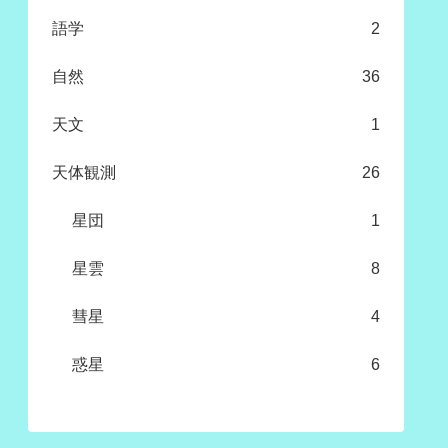
語学
2
自然
36
天文
1
天体観測
26
星団
1
星雲
8
彗星
4
惑星
6