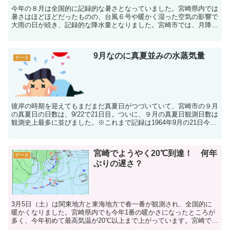
今年の８月は全国的に記録的な暑さとなっていました。宮崎県内では
暑さはほどほどだったものの、台風６号や暖かく湿った空気の影響で
大雨の日が続き、記録的な降水量となりました。宮崎市では、月降水
量（８月） 949.5ミリ ８月の観測史上１位※平年８...
9月なのに真夏並みの水蒸気量
データ
彼岸の時期を迎えてもまだまだ真夏日がつづいていて、宮崎市の９月
の真夏日の日数は、9/22で21日目。ついに、９月の真夏日観測日数は
観測史上最多に並びました。※これまで記録は1964年9月の21日今後
も30度前後まで上がる日が多いので、この記...
宮崎でようやく20℃到達！ 何年
データ
ぶりの遅さ？
3月5日（土）は関東地方と東海地方で春一番が観測され、全国的に
暖かくなりました。宮崎県内でも今年1番の暖かさになったところが
多く、今年初めて最高気温が20℃以上まで上がっています。宮崎では
真冬の時季でも初夏のような陽気になることもあるので、...