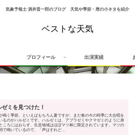
気象予報士 酒井晋一郎のブログ 天気や季節・暦の小ネタを紹介
ベストな天気
プロフィール
出演実績
ルゼミを見つけた！
が鳴く季節、といえばもちろん夏ですが、まだ春の今の時季に大合唱を
いるのがハルゼミです。ハルゼミは、アブラゼミやクマゼミのように身
ところにはおらず、生息地域はほぼマツ林に限定されています。マツの
梢で鳴いているので、「声はすれど...