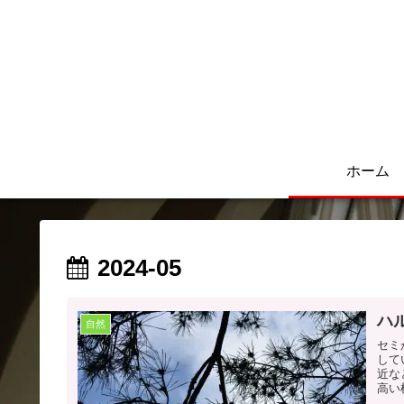
ホーム
2024-05
ハ
自然
セミ
して
近な
高い