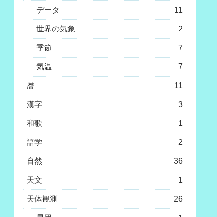
データ
11
世界の気象
2
季節
7
気温
7
暦
11
漢字
3
和歌
1
語学
2
自然
36
天文
1
天体観測
26