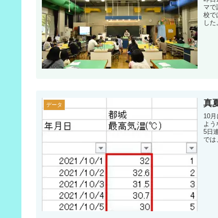
マで
校で
した
真
データ
10
よう
5日
では