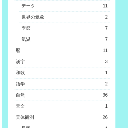
データ
11
世界の気象
2
季節
7
気温
7
暦
11
漢字
3
和歌
1
語学
2
自然
36
天文
1
天体観測
26