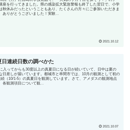
講座を行ってきました。県の感染拡大緊急警報も終了した翌日で、小学
は秋休みだったということもあり、たくさんの方々にご参加いただきま
。ありがとうございました！実験...
2021.10.12
夏日連続日数の調べかた
月に入ってからも30度以上の真夏日になる日が続いていて、日中は夏の
な日差しが届いています。都城市と串間市では、10月の観測として初の
連続（10/1-5）の真夏日を観測しています。さて、アメダスの観測地点
、各観測項目について観...
2021.10.07