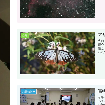
ア
自然
先日
紹介
過ご
われ
宮
お天気講座
今年
って
な秋