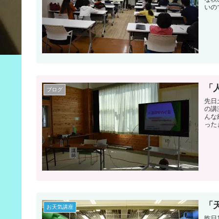
いの
「
ブログ
先日
の講
んな
った
「
お天気講座
昨日