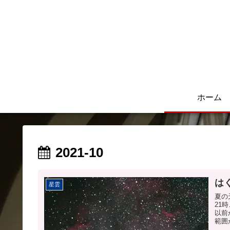
ホーム
2021-10
は
星雲
夏の
21
以前
範囲