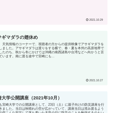
2021.10.29
サギマダラの翅休め
、天気情報のコーナーで、視聴者の方からの提供映像でアサギマダラを
しました。アサギマダラは渡りをする蝶で、春・夏を本州の高原地帯で
したのち、秋から冬にかけては沖縄の南西諸島や台湾などへ向かうと言
ています。南に渡る途中で宮崎にも...
2021.10.27
崎大学公開講座（2021年10月）
も宮崎大学での公開講座として、23日（土）に親子向けの防災講座を行
きました。当日は秋晴れの空が広がっていて、講座当日は澄み渡るよう
の空こんな安定して落ち着いた天気の日に防災のことを勉強するのもい